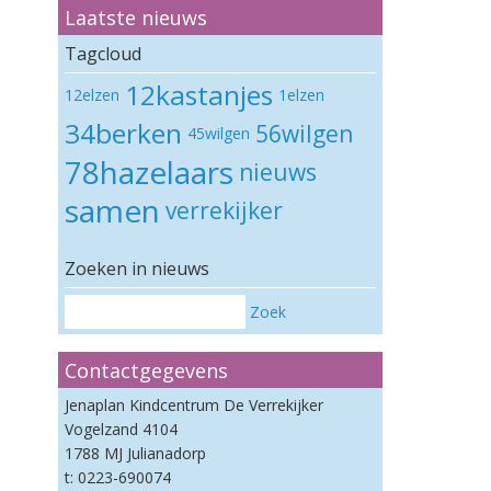
Laatste nieuws
Tagcloud
12kastanjes
12elzen
1elzen
34berken
56wilgen
45wilgen
78hazelaars
nieuws
samen
verrekijker
Zoeken in nieuws
Zoek
Contactgegevens
Jenaplan Kindcentrum De Verrekijker
Vogelzand 4104
1788 MJ Julianadorp
t: 0223-690074