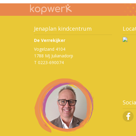
Jenaplan kindcentrum
Loca
De Verrekijker
Vogelzand 4104
1788 MJ Julianadorp
T 0223-690074
Soci