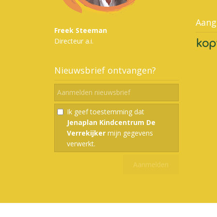
Aang
Freek Steeman
Directeur a.i.
Nieuwsbrief ontvangen?
Ik geef toestemming dat
Jenaplan Kindcentrum De
Verrekijker
mijn gegevens
verwerkt.
Copyright 2026 - Jenaplan Kindcentrum De Verrekijker