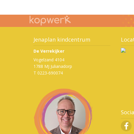
Jenaplan kindcentrum
Loca
De Verrekijker
Vogelzand 4104
1788 MJ Julianadorp
T 0223-690074
Soci