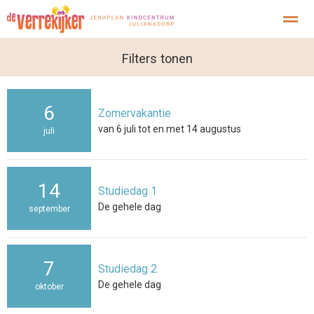
Kopwerk
Filters tonen
6
Zomervakantie
Home
Zoeken
Foto's
Facebook
Inst
van 6 juli tot en met 14 augustus
juli
14
Studiedag 1
De gehele dag
september
7
Studiedag 2
De gehele dag
oktober